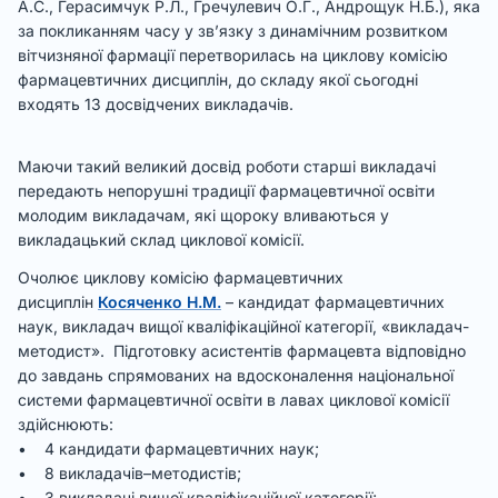
А.С., Герасимчук Р.Л., Гречулевич О.Г., Андрощук Н.Б.), яка
за покликанням часу у зв’язку з динамічним розвитком
вітчизняної фармації перетворилась на циклову комісію
фармацевтичних дисциплін, до складу якої сьогодні
входять 13 досвідчених викладачів.
Маючи такий великий досвід роботи старші викладачі
передають непорушні традиції фармацевтичної освіти
молодим викладачам, які щороку вливаються у
викладацький склад циклової комісії.
Очолює циклову комісію фармацевтичних
дисциплін
Косяченко Н.М.
– кандидат фармацевтичних
наук, викладач вищої кваліфікаційної категорії, «викладач-
методист». Підготовку асистентів фармацевта відповідно
до завдань спрямованих на вдосконалення національної
системи фармацевтичної освіти в лавах циклової комісії
здійснюють:
• 4 кандидати фармацевтичних наук;
• 8 викладачів–методистів;
• 3 викладачі вищої кваліфікаційної категорії;