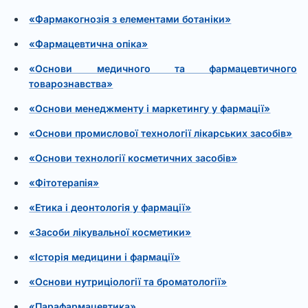
«Фармакогнозія з елементами ботаніки»
«Фармацевтична опіка»
«Основи медичного та фармацевтичного
товарознавства»
«Основи менеджменту і маркетингу у фармації»
«Основи промислової технології лікарських засобів»
«Основи технології косметичних засобів»
«Фітотерапія»
«Етика і деонтологія у фармації»
«Засоби лікувальної косметики»
«Історія медицини і фармації»
«Основи нутриціології та броматології»
«Парафармацевтика»