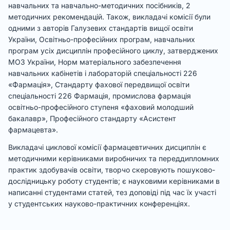
навчальних та навчально-методичних посібників, 2
методичних рекомендацій. Також, викладачі комісії були
одними з авторів Галузевих стандартів вищої освіти
України, Освітньо-професійних програм, навчальних
програм усіх дисциплін професійного циклу, затверджених
МОЗ України, Норм матеріального забезпечення
навчальних кабінетів і лабораторій спеціальності 226
«Фармація», Стандарту фахової передвищої освіти
спеціальності 226 Фармація, промислова фармація
освітньо-професійного ступеня «фаховий молодший
бакалавр», Професійного стандарту «Асистент
фармацевта».
Викладачі циклової комісії фармацевтичних дисциплін є
методичними керівниками виробничих та переддипломних
практик здобувачів освіти, творчо скеровують пошуково-
дослідницьку роботу студентів; є науковими керівниками в
написанні студентами статей, тез доповіді під час їх участі
у студентських науково-практичних конференціях.