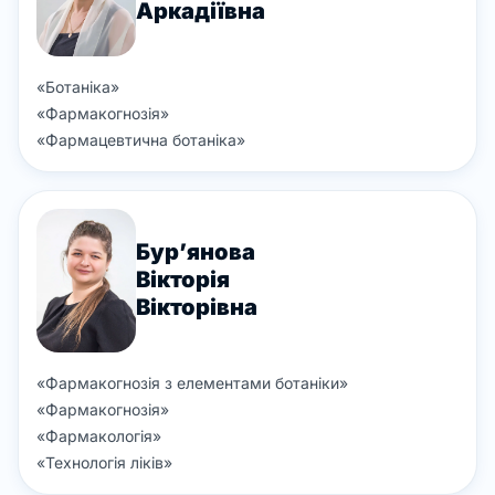
Аркадіївна
«
Ботаніка
»
«
Фармакогнозія
»
«
Фармацевтична ботаніка
»
Бур’янова
Вікторія
Вікторівна
«
Фармакогнозія з елементами ботаніки
»
«
Фармакогнозія
»
«
Фармакологія
»
«
Технологія ліків
»