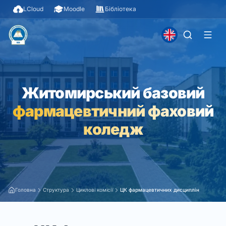
LCloud
Moodle
Бібліотека
Житомирський базовий
фармацевтичний фаховий
коледж
Головна
Структура
Циклові комісії
ЦК фармацевтичних дисциплін