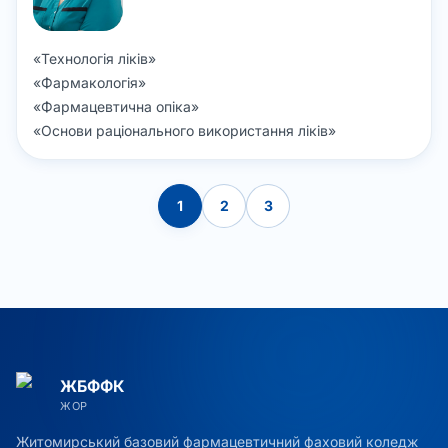
«
Технологія ліків
»
«
Фармакологія
»
«
Фармацевтична опіка
»
«
Основи раціонального використання ліків
»
1
2
3
ЖБФФК
ЖОР
Житомирський базовий фармацевтичний фаховий коледж