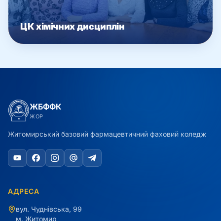
ЦК хімічних дисциплін
ЖБФФК
ЖОР
Житомирський базовий фармацевтичний фаховий коледж
АДРЕСА
вул. Чуднівська, 99
м. Житомир