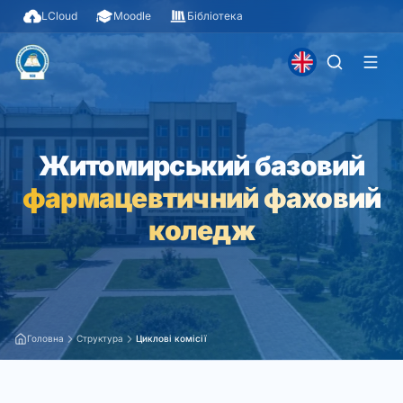
LCloud
Moodle
Бібліотека
Житомирський базовий
фармацевтичний фаховий
коледж
Головна
Структура
Циклові комісії