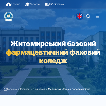
LCloud
Moodle
Бібліотека
Житомирський базовий
фармацевтичний фаховий
коледж
Головна
Розклад
Викладачі
Мельничук Лариса Володимирівна