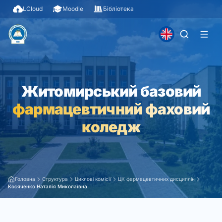
LCloud
Moodle
Бібліотека
Житомирський базовий
фармацевтичний фаховий
коледж
Головна
Структура
Циклові комісії
ЦК фармацевтичних дисциплін
Косяченко Наталія Миколаївна