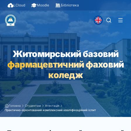
LCloud
Moodle
Бібліотека
Житомирський базовий
фармацевтичний фаховий
коледж
Головна
Студентам
Атестація
Практично-орієнтований комплексний кваліфікаційний іспит