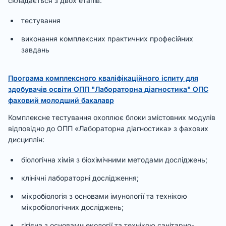
складається з двох етапів:
тестування
виконання комплексних практичних професійних
завдань
Програма комплексного кваліфікаційного іспиту для
здобувачів освіти ОПП "Лабораторна діагностика" ОПС
фаховий молодший бакалавр
Комплексне тестування охоплює блоки змістовних модулів
відповідно до ОПП «Лабораторна діагностика» з фахових
дисциплін:
біологічна хімія з біохімічними методами досліджень;
клінічні лабораторні дослідження;
мікробіологія з основами імунології та технікою
мікробіологічних досліджень;
гігієна з основами екології та технікою санітарно-