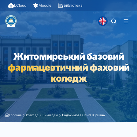
LCloud
Moodle
Бібліотека
Житомирський базовий
фармацевтичний фаховий
коледж
Головна
Розклад
Викладачі
Євдокимова Ольга Юріївна