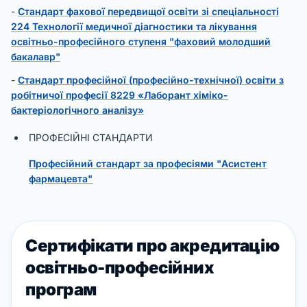
-
Стандарт фахової передвищої освіти зі спеціальності
224 Технології медичної діагностики та лікування
освітньо-професійного ступеня "фаховий молодший
бакалавр"
-
Стандарт професійної (професійно-технічної) освіти з
робітничої професії 8229 «Лаборант хіміко-
бактеріологічного аналізу»
ПРОФЕСІЙНІ СТАНДАРТИ
Професійний стандарт за професіями "Асистент
фармацевта"
Сертифікати про акредитацію
освітньо-професійних
програм