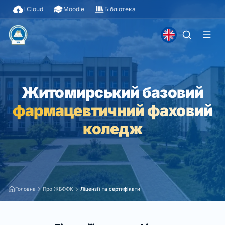
LCloud
Moodle
Бібліотека
Житомирський базовий
фармацевтичний фаховий
коледж
Головна
Про ЖБФФК
Ліцензії та сертифікати