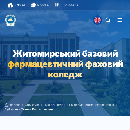
LCloud
Moodle
Бібліотека
Житомирський базовий
фармацевтичний фаховий
коледж
Головна
Структура
Циклові комісії
ЦК фармацевтичних дисциплін
Зубрицька Тетяна Ростиславівна