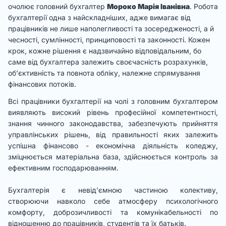
очолює головний бухгалтер
Мороко Марія Іванівна
. Робота
бухгалтерії одна з найскладніших, адже вимагає від
працівників не лише наполегливості та зосередженості, а й
чесності, сумлінності, принциповості та законності. Кожен
крок, кожне рішення є надзвичайно відповідальним, бо
саме від бухгалтера залежить своєчасність розрахунків,
об’єктивність та повнота обліку, належне спрямування
фінансових потоків.
Всі працівники бухгалтерії на чолі з головним бухгалтером
виявляють високий рівень професійної компетентності,
знання чинного законодавства, забезпечують прийняття
управлінських рішень, від правильності яких залежить
успішна фінансово - економічна діяльність коледжу,
зміцнюється матеріальна база, здійснюється контроль за
ефективним господарюванням.
Бухгалтерія є невід’ємною частиною колективу,
створюючи навколо себе атмосферу психологічного
комфорту, доброзичливості та комунікабельності по
відношенню до працівників, студентів та їх батьків.