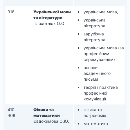
316
Української мови
українська мова,
та літератури
українська
Плохотнюк О.О.
література,
зарубіжна
література
українська мова (за
професійним
спрямуванням)
основи
академічного
письма
теорія і практика
професійної
комунікації
410
Фізики та
фізика та
408
математики
астрономія
Євдокимова О.Ю.
математика