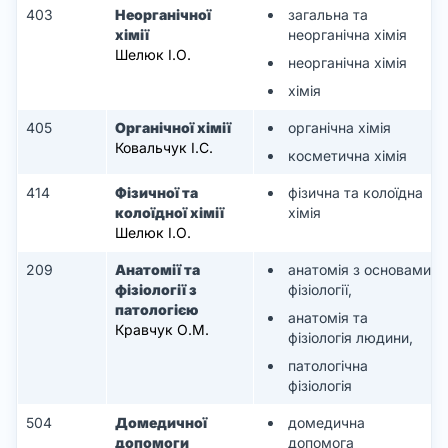
403
Неорганічної
загальна та
хімії
неорганічна хімія
Шелюк І.О.
неорганічна хімія
хімія
405
Органічної хімії
органічна хімія
Ковальчук І.С.
косметична хімія
414
Фізичної та
фізична та колоїдна
колоїдної хімії
хімія
Шелюк І.О.
209
Анатомії та
анатомія з основами
фізіології з
фізіології,
патологією
анатомія та
Кравчук О.М.
фізіологія людини,
патологічна
фізіологія
504
Домедичної
домедична
допомоги
допомога