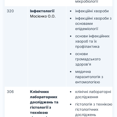
мікробіології
320
Інфектології
інфекційні хвороби
Мосієнко О.О.
інфекційні хвороби з
основами
епідеміології
основи інфекційних
хвороб та їх
профілактика
основи
громадського
здоров’я
медична
паразитологія з
ентомологією
306
Клінічних
клінічні лабораторні
лабораторних
дослідження
досліджень та
гістологія з технікою
гістології з
гістологічних
технікою
досліджень