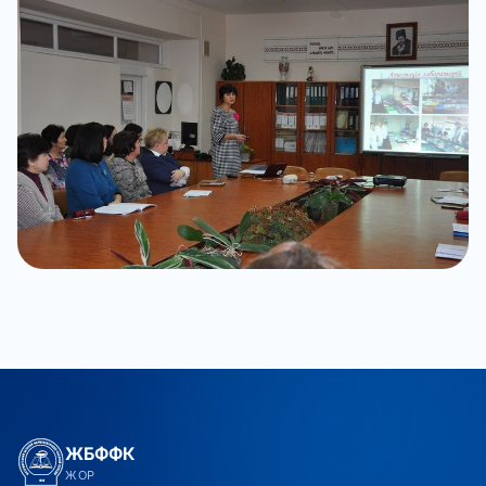
ЖБФФК
ЖОР