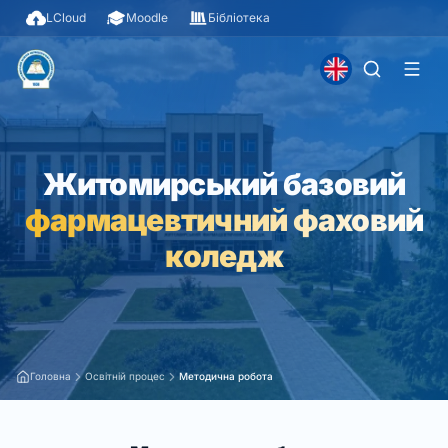
LCloud
Moodle
Бібліотека
Житомирський базовий
фармацевтичний фаховий
коледж
Головна
Освітній процес
Методична робота