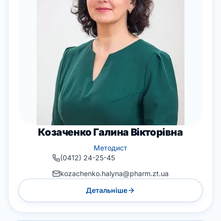
Козаченко Галина Вікторівна
Методист
(0412) 24-25-45
kozachenko.halyna@pharm.zt.ua
Детальніше