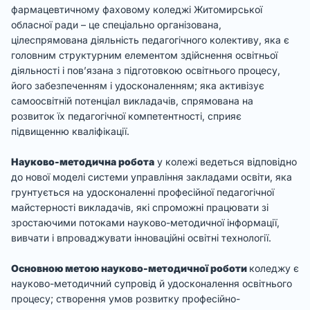
фармацевтичному фаховому коледжі Житомирської
обласної ради – це спеціально організована,
цілеспрямована діяльність педагогічного колективу, яка є
головним структурним елементом здійснення освітньої
діяльності і пов’язана з підготовкою освітнього процесу,
його забезпеченням і удосконаленням; яка активізує
самоосвітній потенціал викладачів, спрямована на
розвиток їх педагогічної компетентності, сприяє
підвищенню кваліфікації.
Науково-методична робота
у колежі ведеться відповідно
до нової моделі системи управління закладами освіти, яка
грунтується на удосконаленні професійної педагогічної
майстерності викладачів, які спроможні працювати зі
зростаючими потоками науково-методичної інформації,
вивчати і впроваджувати інноваційні освітні технології.
Основною метою науково-методичної роботи
коледжу є
науково-методичний супровід й удосконалення освітнього
процесу; створення умов розвитку професійно-