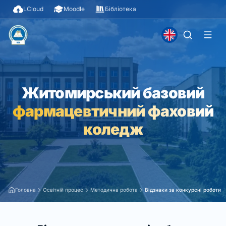
LCloud
Moodle
Бібліотека
Житомирський базовий
фармацевтичний фаховий
коледж
Головна
Освітній процес
Методична робота
Відзнаки за конкурсні роботи