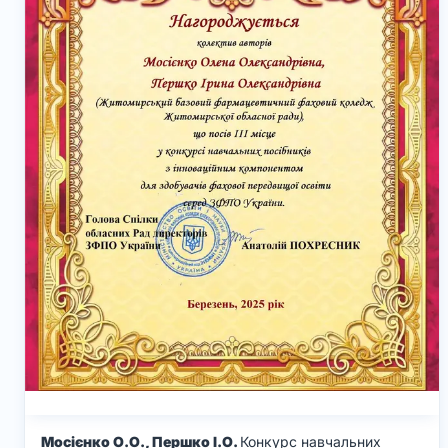
Мосієнко О.О., Першко І.О.
Конкурс навчальних