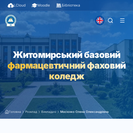
LCloud
Moodle
Бібліотека
Житомирський базовий
фармацевтичний фаховий
коледж
Головна
Розклад
Викладачі
Мосієнко Олена Олександрівна