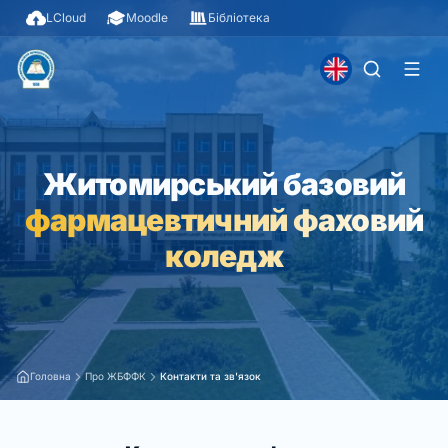
LCloud
Moodle
Бібліотека
Житомирський базовий
фармацевтичний фаховий
коледж
Головна
Про ЖБФФК
Контакти та зв'язок