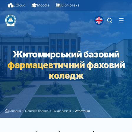
LCloud
Moodle
Бібліотека
Житомирський базовий
фармацевтичний фаховий
коледж
Головна
Освітній процес
Викладачам
Атестація