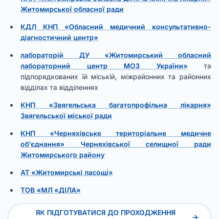
Житомирської обласної ради
КДЛ КНП «Обласний медичний консультативно-
діагностичний центр»
лабораторій ДУ «Житомирський обласний
лабораторний центр МОЗ України»
та
підпорядкованих їй міській, міжрайонних та районних
відділах та відділеннях
КНП «Звягельська багатопрофільна лікарня»
Звягельської міської ради
КНП «Черняхівське територіальне медичне
об’єднання» Черняхівської селищної ради
Житомирського району
АТ «Житомирські ласощі»
ТОВ «МЛ «ДІЛА»
ЯК ПІДГОТУВАТИСЯ ДО ПРОХОДЖЕННЯ