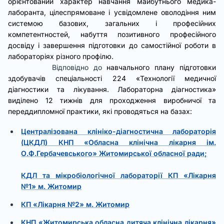
орієнтований характер навчання майбутнього медика-
лаборанта, цілеспрямоване і усвідомлене оволодіння ним
системою базових, загальних і професійних
компетентностей, набуття позитивного професійного
досвіду і завершення підготовки до самостійної роботи в
лабораторіях різного профілю.
Відповідно до
навчального плану підготовки
здобувачів спеціальності 224 «Технології медичної
діагностики та лікування. Лабораторна діагностика»
виділено 12 тижнів для проходження виробничої та
переддипломної практики, які проводяться на базах:
Централізована клініко-діагностична лабораторія
(ЦКДЛ) КНП «Обласна клінічна лікарня ім.
О.Ф.Гербачевського» Житомирської обласної ради;
КДЛ та мікробіологічної лабораторії КП «Лікарня
№1» м. Житомир
КП «Лікарня №2» м. Житомир
КНП «Житомирська обласна дитяча клінічна лікарня»