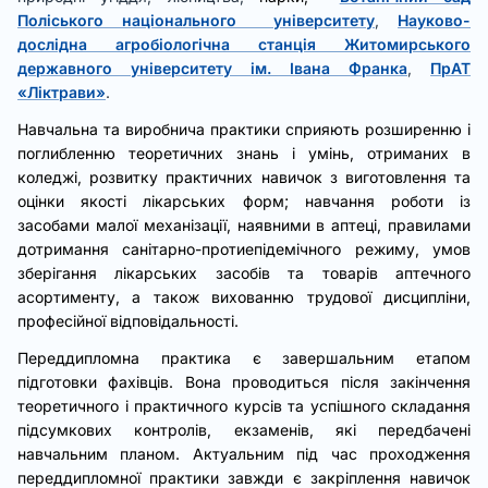
Поліського національного університету
,
Науково-
дослідна агробіологічна станція Житомирського
державного університету ім. Івана Франка
,
ПрАТ
«Ліктрави»
.
Навчальна та виробнича практики сприяють розширенню і
поглибленню теоретичних знань і умінь, отриманих в
коледжі, розвитку практичних навичок з виготовлення та
оцінки якості лікарських форм; навчання роботи із
засобами малої механізації, наявними в аптеці, правилами
дотримання санітарно-протиепідемічного режиму, умов
зберігання лікарських засобів та товарів аптечного
асортименту, а також вихованню трудової дисципліни,
професійної відповідальності.
Переддипломна практика є завершальним етапом
підготовки фахівців. Вона проводиться після закінчення
теоретичного і практичного курсів та успішного складання
підсумкових контролів, екзаменів, які передбачені
навчальним планом. Актуальним під час проходження
переддипломної практики завжди є закріплення навичок