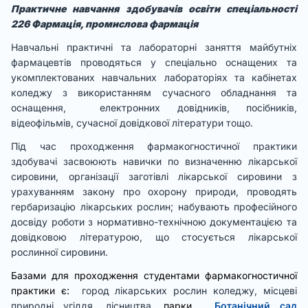
Практичне навчання здобувачів освіти спеціальності
226 Фармація, промислова фармація
Навчальні практичні та лабораторні заняття майбутніх
фармацевтів проводяться у спеціально оснащених та
укомплектованих навчальних лабораторіях та кабінетах
коледжу з використанням сучасного обладнання та
оснащення, електронних довідників, посібників,
відеофільмів, сучасної довідкової літератури тощо.
Під час проходження фармакогностичної практики
здобувачі засвоюють навички по визначенню лікарської
сировини, організації заготівлі лікарської сировини з
урахуванням закону про охорону природи, проводять
гербаризацію лікарських рослин; набувають професійного
досвіду роботи з нормативно-технічною документацією та
довідковою літературою, що стосується лікарської
рослинної сировини.
Базами для проходження студентами фармакогностичної
практики є:
город лікарських рослин коледжу, місцеві
природні угіддя, лісництва,
парки,
Ботанічний сад