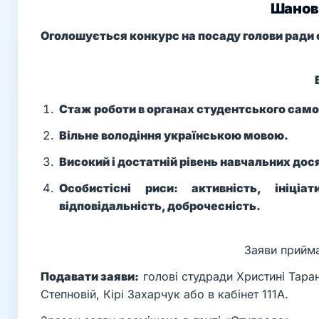
Шановн
Оголошується конкурс на посаду голови ради
Стаж роботи в органах студентського самов
Вільне володіння українською мовою.
Високий і достатній рівень навчальних дос
Особистісні риси: активність, ініціати
відповідальність, доброчесність.
Заяви прийм
Подавати заяви:
голові студради Христині Тара
Степновій, Кірі Захарчук або в кабінет 111А.