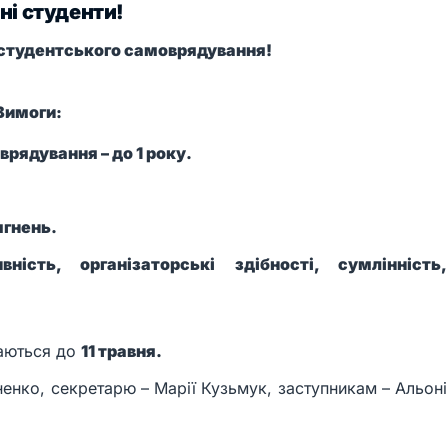
і студенти!
 студентського самоврядування!
Вимоги:
рядування – до 1 року.
ягнень.
вність, організаторські здібності, сумлінність,
аються до
11 травня.
ненко, секретарю – Марії Кузьмук, заступникам – Альоні