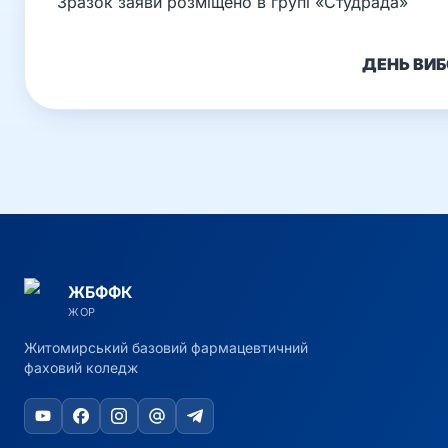
Зразок заяви розміщено в групі «Студрада»
ДЕНЬ ВИБО
ЖБФФК
ЖОР
Житомирський базовий фармацевтичний
фаховий коледж