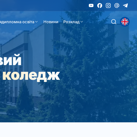
ядипломна освіта
Новини
Розклад
вий
 коледж