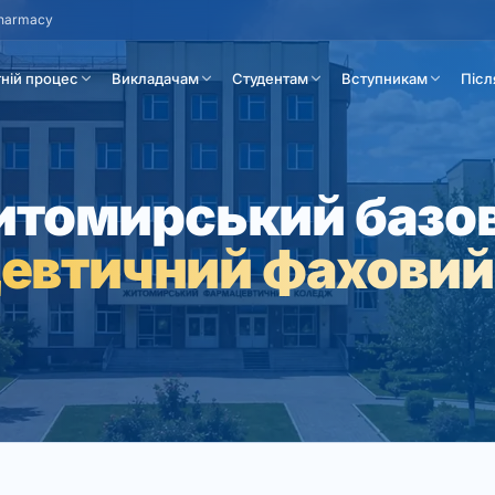
Pharmacy
тній процес
Викладачам
Студентам
Вступникам
Післ
томирський базо
евтичний фаховий