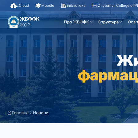
LCloud
Moodle
Бібліотека
Zhytomyr College of 
ЖБФФК
Про ЖБФФК
Структура
Осві
ЖОР
Жи
фармац
Головна
Новини