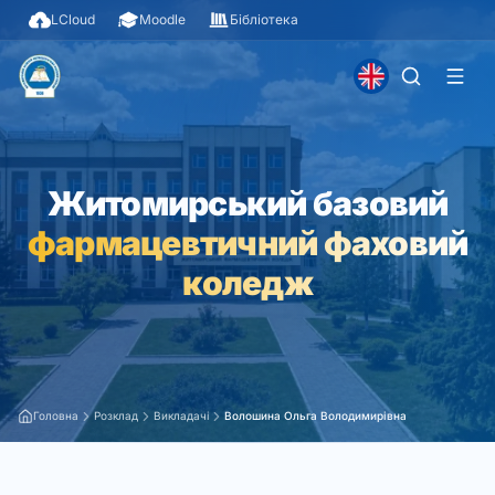
LCloud
Moodle
Бібліотека
Житомирський базовий
фармацевтичний фаховий
коледж
Головна
Розклад
Викладачі
Волошина Ольга Володимирівна