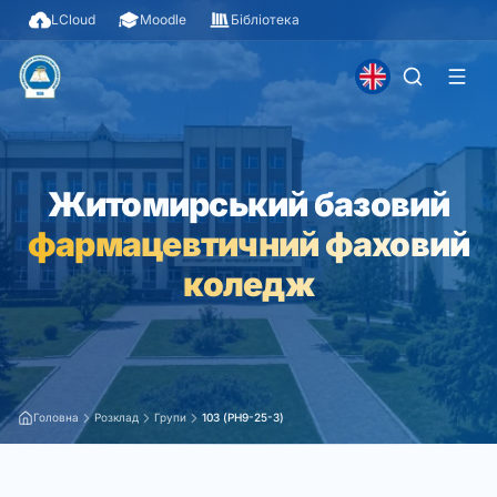
LCloud
Moodle
Бібліотека
Житомирський базовий
фармацевтичний фаховий
коледж
Головна
Розклад
Групи
103 (PH9-25-3)