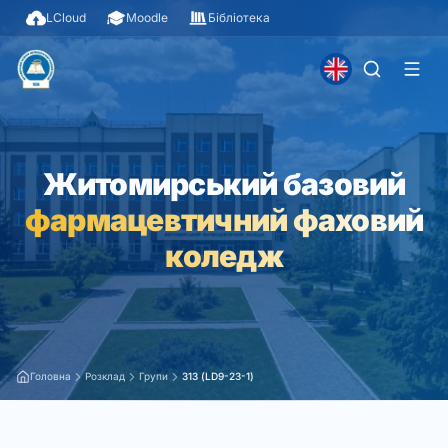
LCloud
Moodle
Бібліотека
Житомирський базовий
фармацевтичний фаховий
коледж
Головна
Розклад
Групи
313 (LD9-23-1)