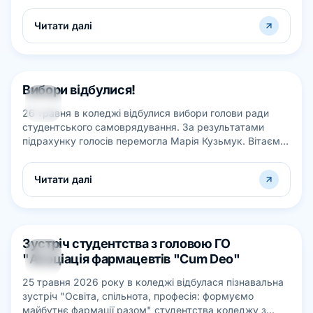
викладачів хімії та біології ЗФПО Житомирсь...
Читати далі
Вибори відбулися!
26
26 травня в коледжі відбулися вибори голови ради
ТРАВ
студентського самоврядування. За результатами
підрахунку голосів перемогла Марія Кузьмук. Вітаємо
Марію і бажаємо нових ідей, натхн...
Читати далі
Зустріч студентства з головою ГО
25
"Асоціація фармацевтів "Cum Deo"
ТРАВ
25 травня 2026 року в коледжі відбулася пізнавальна
зустріч "Освіта, спільнота, професія: формуємо
майбутнє фармації разом" студентства коледжу з