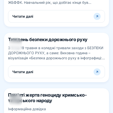
ЖБФФК. Навчальний рік, що добігає кінця був
активним та плідним для науково...
Читати далі
Тиждень безпеки дорожнього руху
19
З 11 по 19 травня в коледжі тривали заходи з БЕЗПЕКИ
ТРАВ
ДОРОЖНЬОГО РУХУ, а саме: Виховна година –
візуалізація «Безпека дорожнього руху в інфографиці:
скутери, електросамокати та інші...
Читати далі
Пам'яті жертв геноциду кримсько-
18
татарського народу
ТРАВ
Інформаційна довідка