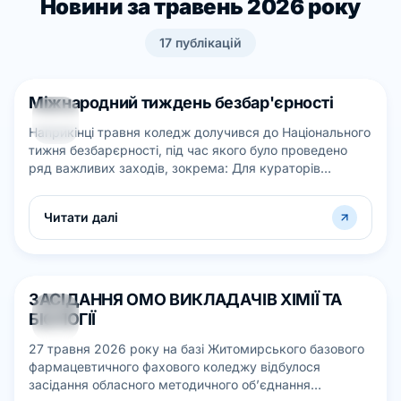
Новини за травень 2026 року
17
публікацій
Міжнародний тиждень безбар'єрності
28
Наприкінці травня коледж долучився до Національного
ТРАВ
тижня безбарєрності, під час якого було проведено
ряд важливих заходів, зокрема: Для кураторів
академічних груп було проведено н...
Читати далі
ЗАСІДАННЯ ОМО ВИКЛАДАЧІВ ХІМІЇ ТА
27
БІОЛОГІЇ
ТРАВ
27 травня 2026 року на базі Житомирського базового
фармацевтичного фахового коледжу відбулося
засідання обласного методичного об’єднання