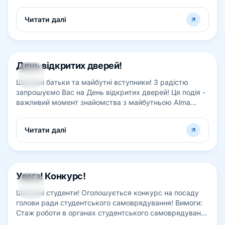
Читати далі
День відкритих дверей!
15
Шановні батьки та майбутні вступники! З радістю
ТРАВ
запрошуємо Вас на День відкритих дверей! Ця подія -
важливий момент знайомства з майбутньою Alma
Mater, тож чекаємо і на вступників,...
Читати далі
Увага! Конкурс!
11
Шановні студенти! Оголошується конкурс на посаду
ТРАВ
голови ради студентського самоврядування! Вимоги:
Стаж роботи в органах студентського самоврядування
– до 1 року. Вільне володіння...