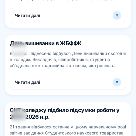
головою ГО "Асоціація фармацевтів...
Читати далі
День вишиванки в ЖБФФК
21
Яскраво і піднесено відбувся День вишиванки сьогодні
ТРАВ
в коледжі. Викладачів, співробітників, студентів
об'єднала вже традиційна фотосесія, яка рясніла
святковою вишивкою на сорочках...
Читати далі
СНТ коледжу підбило підсумки роботи у
21
2025-2026 н.р.
ТРАВ
21 травня відбулося останнє у цьому навчальному році
звітне засідання Студентського наукового товариства