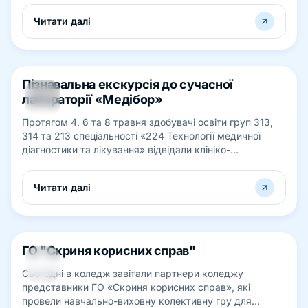
Читати далі
Пізнавальна екскурсія до сучасної
08
лабораторії «Медібор»
ТРАВ
Протягом 4, 6 та 8 травня здобувачі освіти груп 313,
314 та 213 спеціальності «224 Технології медичної
діагностики та лікування» відвідали клініко-
діагностичну лабораторію «Медібор...
Читати далі
ГО "Скриня корисних справ"
08
Сьогодні в коледж завітали партнери коледжу
ТРАВ
представники ГО «Скриня корисних справ», які
провели навчально-виховну колективну гру для