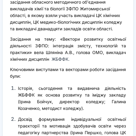
засідання обласного методичного об’єднання
викладачів хімії та біології ЗФПО Житомирської
області, в якому взяли участь викладачі ЦК хімічних
дисциплін, ЦК медико-біологічних дисциплін коледжу
та викладачі дванадцяти закладів освіти області.
Засідання на тему: «Вектори розвитку освітньої
діяльності ЗФПО: інтеграція змісту, технологій та
практики» вела Шляніна А.В., голова ОМО, викладач
хімічних дисциплін
ЖБФФК.
Ключовими виступами та векторами роботи засідання
були:
Історія, сьогодення та видавнича діяльність
ЖБФФК як основа розвитку та іміджу закладу
(Ірина Бойчук, директор коледжу; Галина
Козаченко, методист коледжу).
Досвід формування індивідуальної освітньої
траєкторії та мотивація здобувачів освіти через
педагогіку партнерства (Ірина Першко, голова ЦК