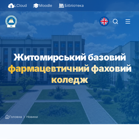
LCloud
Moodle
Бібліотека
Житомирський базовий
фармацевтичний фаховий
коледж
Головна
Новини