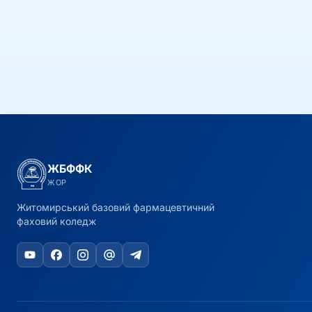
ЖБФФК
ЖОР
Житомирський базовий фармацевтичний
фаховий коледж