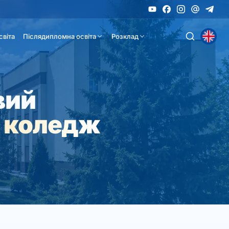
світа
Післядипломна освіта
Розклад
вий
 коледж