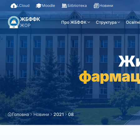
LCloud
Moodle
Бібліотека
Новини
ЖБФФК
Про ЖБФФК
Структура
Освітн
ЖОР
Жи
фармац
Головна
Новини
2021
08