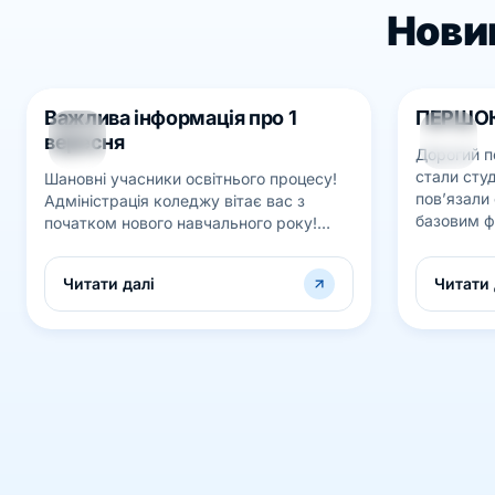
Новин
Важлива інформація про 1
ПЕРШО
30
26
вересня
СЕРП
Дорогий п
СЕРП
стали студ
Шановні учасники освітнього процесу!
пов’язали
Адміністрація коледжу вітає вас з
базовим 
початком нового навчального року!
коледжем.
&nbsp; Інформуємо про розпорядок дня
цілий...
на 1 вересня 2021 року: &nbsp; - для 1...
Читати далі
Читати 