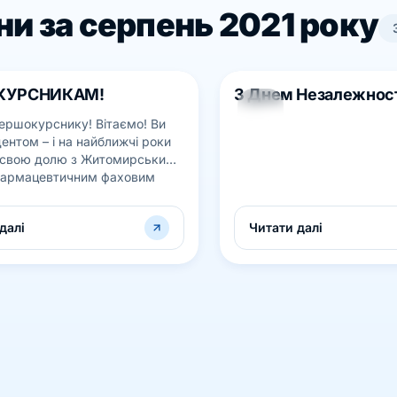
и за серпень 2021 року
КУРСНИКАМ!
З Днем Незалежност
22
ершокурснику! Вітаємо! Ви
СЕРП
ентом – і на найближчі роки
 свою долю з Житомирським
фармацевтичним фаховим
 Перед вами відкривається
далі
Читати далі