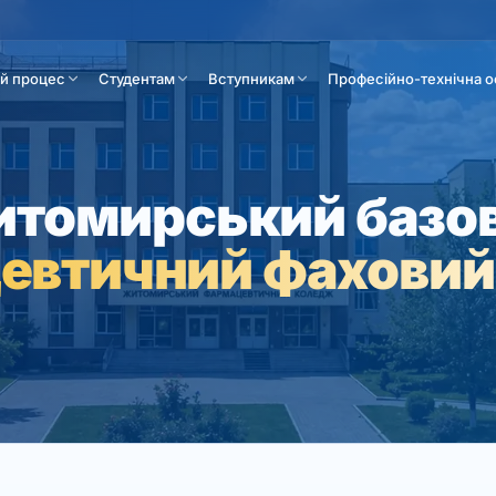
ій процес
Студентам
Вступникам
Професійно-технічна о
томирський базо
евтичний фаховий