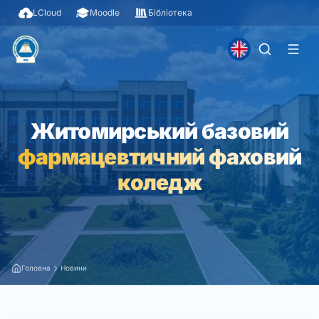
LCloud
Moodle
Бібліотека
Житомирський базовий
фармацевтичний фаховий
коледж
Головна
Новини