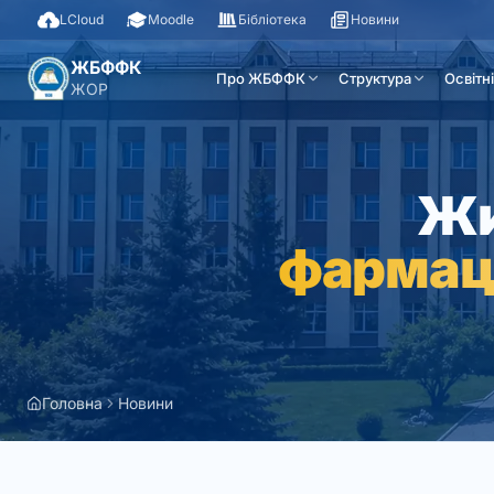
LCloud
Moodle
Бібліотека
Новини
ЖБФФК
Про ЖБФФК
Структура
Освітн
ЖОР
Жи
фармац
Головна
Новини