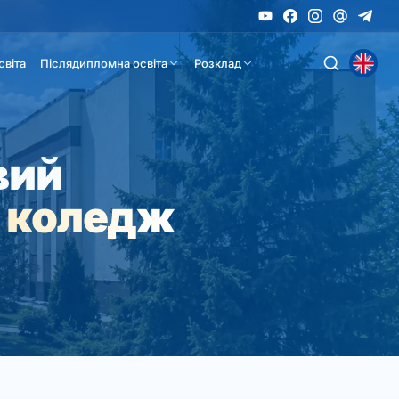
світа
Післядипломна освіта
Розклад
вий
 коледж