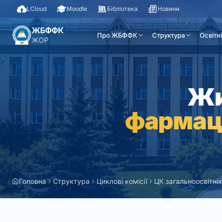
LCloud
Moodle
Бібліотека
Новини
ЖБФФК
Про ЖБФФК
Структура
Освітн
ЖОР
Жи
фармац
Головна
Структура
Циклові комісії
ЦК загальноосвітніх