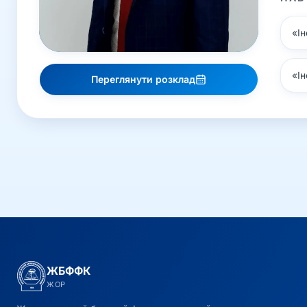
«
І
«
Ін
Переглянути розклад
ЖБФФК
ЖОР