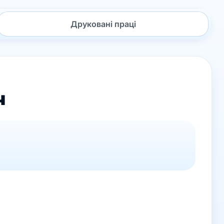
Друковані праці
ч