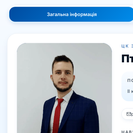
Загальна інформація
ЦК 
П
П
ІІ
НАВ