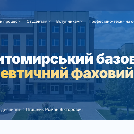
ій процес
Студентам
Вступникам
Професійно-технічна о
томирський базо
евтичний фаховий
 дисциплін
Пташник Роман Вікторович