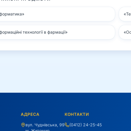
нформатика
»
«
Те
формаційні технології в фармації
»
«
Ос
АДРЕСА
КОНТАКТИ
вул. Чуднівська, 99
(0412) 24-25-45
м. Житомир