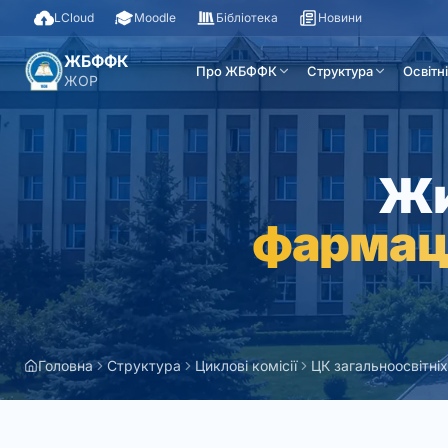
LCloud
Moodle
Бібліотека
Новини
ЖБФФК
Про ЖБФФК
Структура
Освітн
ЖОР
Жи
фармац
Головна
Структура
Циклові комісії
ЦК загальноосвітніх