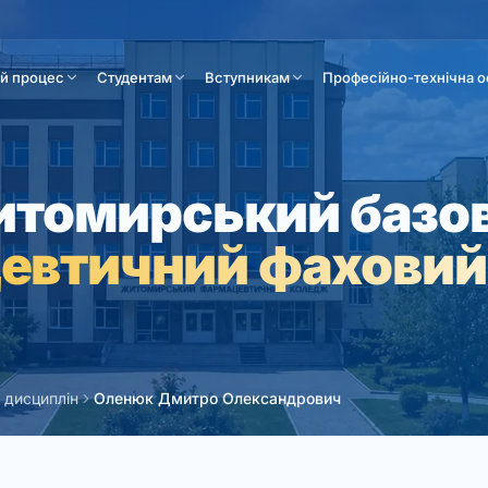
ій процес
Студентам
Вступникам
Професійно-технічна о
томирський базо
евтичний фаховий
 дисциплін
Оленюк Дмитро Олександрович