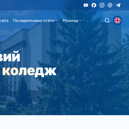
світа
Післядипломна освіта
Розклад
вий
 коледж