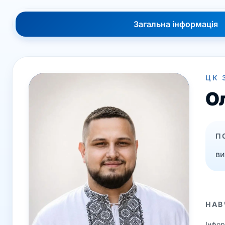
Загальна інформація
ЦК 
О
П
ви
НАВ
Інфор