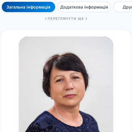
Загальна інформація
Додаткова інформація
Друк
ПЕРЕГЛЯНУТИ ЩЕ