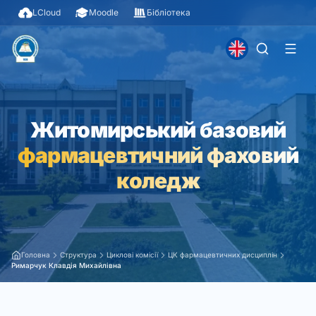
LCloud
Moodle
Бібліотека
Житомирський базовий
фармацевтичний фаховий
коледж
Головна
Структура
Циклові комісії
ЦК фармацевтичних дисциплін
Римарчук Клавдія Михайлівна