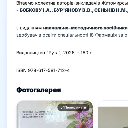
Вітаємо колектив авторів-викладачів Житомирс
-
БОБКОВУ І.А., БУР'ЯНОВУ В.В., СЕНЬКІВ Н.М
з виданням
навчально-методичного посібник
здобувачів освіти спеціальності I8 Фармація за
Видавництво "Рута", 2026. - 160 с.
ISBN 978-617-581-712-4
Фотогалерея
Переглянути