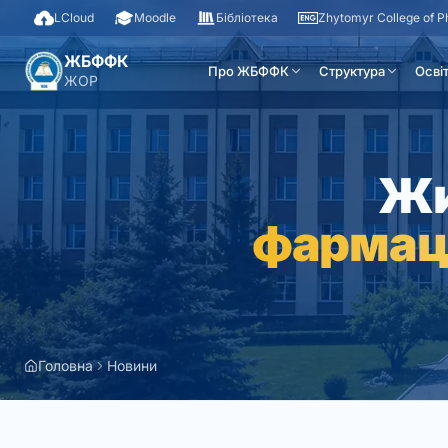
LCloud
Moodle
Бібліотека
Zhytomyr College of 
ЖБФФК
Про ЖБФФК
Структура
Осві
ЖОР
Жи
фармац
Головна
Новини