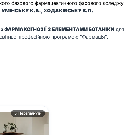
ького базового фармацевтичного фахового коледжу
., УМІНСЬКУ К.А., ХОДАКІВСЬКУ В.П.
а з ФАРМАКОГНОЗІЇ З ЕЛЕМЕНТАМИ БОТАНІКИ
для
 освітньо-професійною програмою "Фармація".
Переглянути