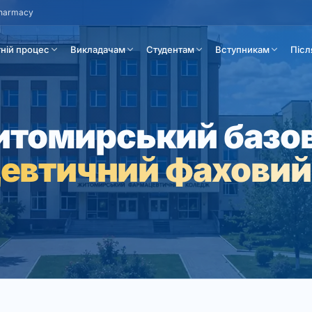
Pharmacy
тній процес
Викладачам
Студентам
Вступникам
Післ
томирський базо
евтичний фаховий