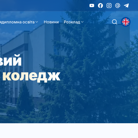
ядипломна освіта
Новини
Розклад
вий
 коледж