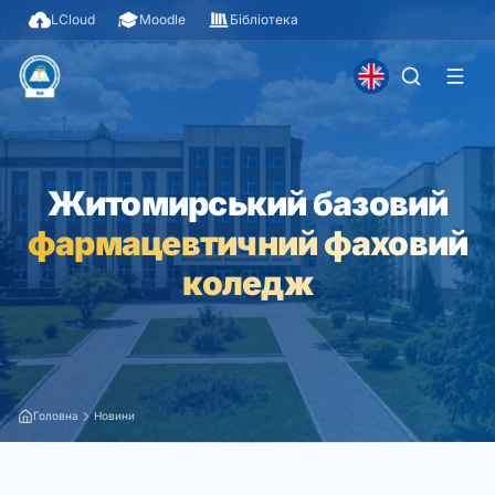
LCloud
Moodle
Бібліотека
Житомирський базовий
фармацевтичний фаховий
коледж
Головна
Новини