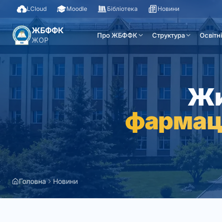
LCloud
Moodle
Бібліотека
Новини
ЖБФФК
Про ЖБФФК
Структура
Освітн
ЖОР
Жи
фармац
Головна
Новини