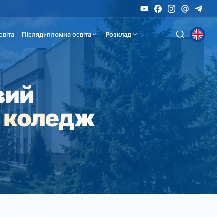
світа
Післядипломна освіта
Розклад
вий
 коледж