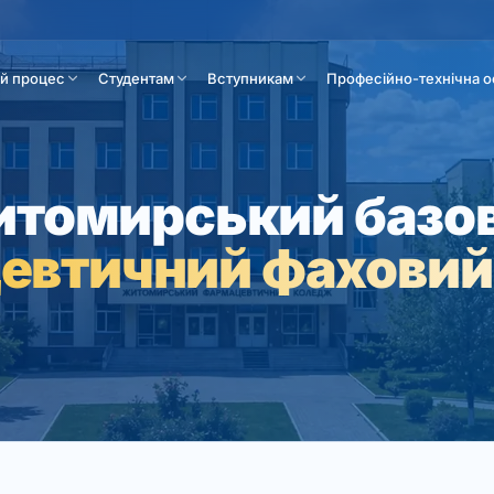
ій процес
Студентам
Вступникам
Професійно-технічна о
томирський базо
евтичний фаховий