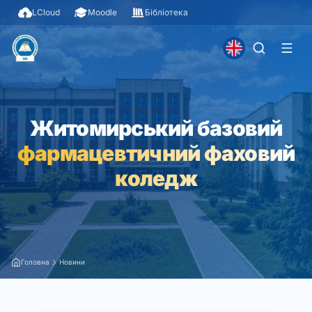
LCloud
Moodle
Бібліотека
Житомирський базовий
фармацевтичний фаховий
коледж
Головна
Новини