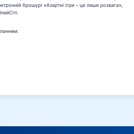
лектронній брошурі «Азартні ігри – це лише розвага»,
лейСіті.
ланням: