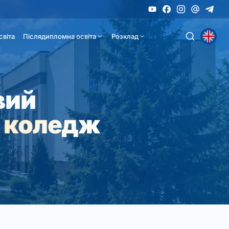
світа
Післядипломна освіта
Розклад
вий
 коледж