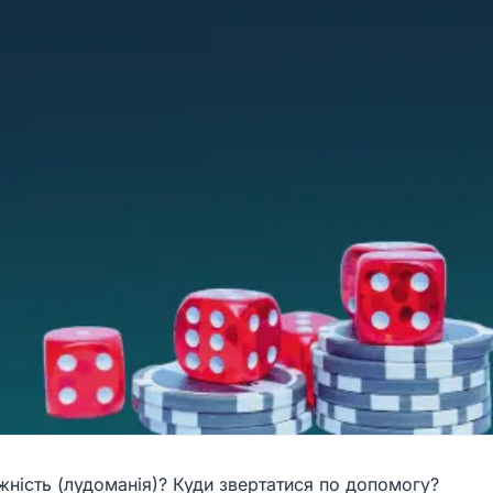
жність (лудоманія)? Куди звертатися по допомогу?