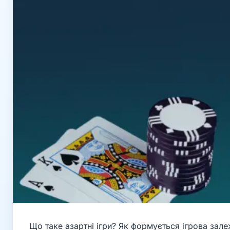
Що таке азартні ігри? Як формується ігрова зале