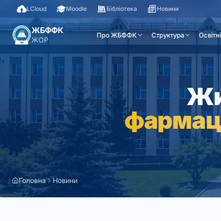
LCloud
Moodle
Бібліотека
Новини
ЖБФФК
Про ЖБФФК
Структура
Освітн
ЖОР
Жи
фармац
Головна
Новини