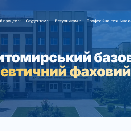
ій процес
Студентам
Вступникам
Професійно-технічна о
томирський базо
евтичний фаховий