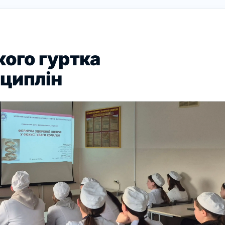
кого гуртка
циплін