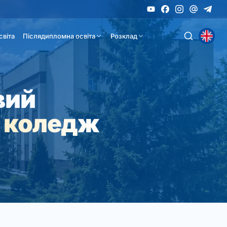
світа
Післядипломна освіта
Розклад
вий
 коледж