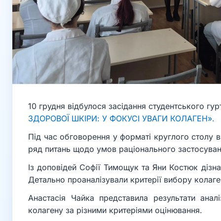
10 грудня відбулося засідання студентського гу
ЗДОРОВОЇ ШКІРИ: У ФОКУСІ УВАГИ КОЛАГЕН».
Під час обговорення у форматі круглого столу в
ряд питань щодо умов раціонального застосуван
Із доповідей Софії Тимощук та Яни Костюк дізн
Детально проаналізували критерії вибору колаге
Анастасія Чайка представила результати анал
колагену за різними критеріями оцінювання.