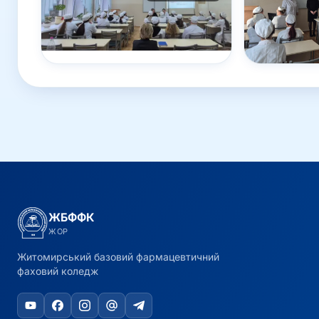
ЖБФФК
ЖОР
Житомирський базовий фармацевтичний
фаховий коледж