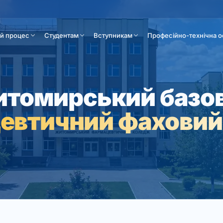
ій процес
Студентам
Вступникам
Професійно-технічна о
томирський базо
евтичний фаховий