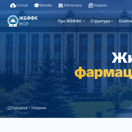
LCloud
Moodle
Бібліотека
Новини
ЖБФФК
Про ЖБФФК
Структура
Освітн
ЖОР
Жи
фармац
Головна
Новини