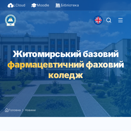
LCloud
Moodle
Бібліотека
Житомирський базовий
фармацевтичний фаховий
коледж
Головна
Новини