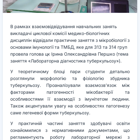
В рамках взаємовідвідування навчальних занять
викладачі циклової комісії медико-біологічних
дисциплін відвідали практичне заняття з мікробіології з
основами імунології та ТМБД, яке для 313 та 314 груп
провела голова цк Ірина Олександрівна Першко (тема
заняття «Лабораторна діагностика туберкульозу»).
У теоретичному блоці пари студенти детально
розглянули морфологію та фізіологію збудника
туберкульозу. Проаналізували взаємозв’язок між
факторами патогенності мікобактерії та
особливостями її взаємодії з імунітетом людини.
Також акцентували увагу на особливостях патогенезу
саме легеневої форми туберкульозу.
У практичній частині заняття здобувачі освіти
ознайомилися з нормативними документами, що
регламентують роботу лабораторної мережі з