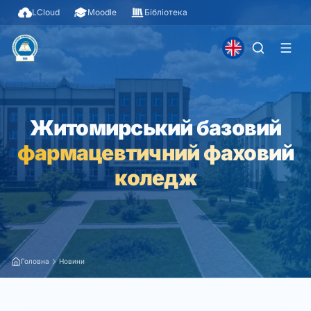
LCloud
Moodle
Бібліотека
Житомирський базовий
фармацевтичний фаховий
коледж
Головна
Новини