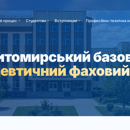
ій процес
Студентам
Вступникам
Професійно-технічна о
томирський базо
евтичний фаховий