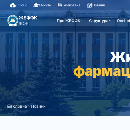
LCloud
Moodle
Бібліотека
Новини
ЖБФФК
Про ЖБФФК
Структура
Освітн
ЖОР
Жи
фармац
Головна
Новини