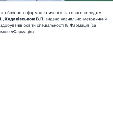
ого базового фармацевтичного фахового коледжу
М., Ходаківською В.П.
видано навчально-методичний
 здобувачів освіти спеціальності І8 Фармація (за
рамою «Фармація».