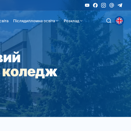
світа
Післядипломна освіта
Розклад
вий
 коледж