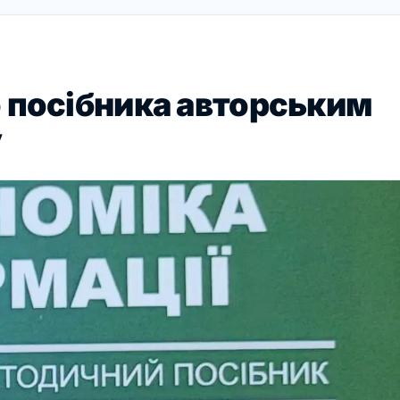
 посібника авторським
у