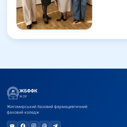
ЖБФФК
ЖОР
Житомирський базовий фармацевтичний
фаховий коледж