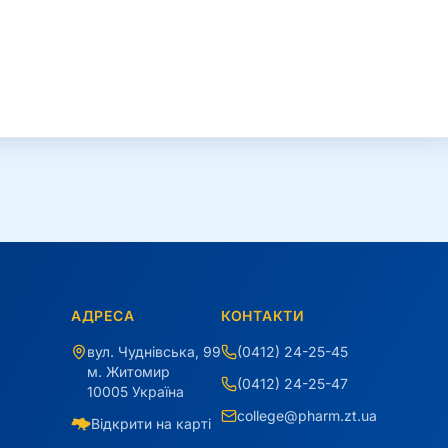
АДРЕСА
КОНТАКТИ
вул. Чуднівська, 99
(0412) 24-25-45
м. Житомир
(0412) 24-25-47
10005 Україна
college@pharm.zt.ua
Відкрити на карті