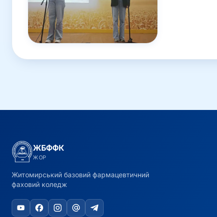
ЖБФФК
ЖОР
Житомирський базовий фармацевтичний
фаховий коледж