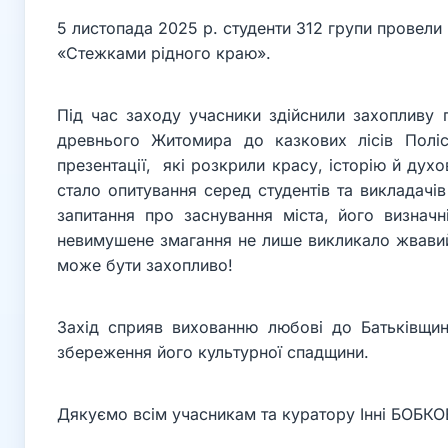
5 листопада 2025 р. студенти 312 групи провели 
«Стежками рідного краю».
Під час заходу учасники здійснили захопливу
древнього Житомира до казкових лісів Полісс
презентації, які розкрили красу, історію й дух
стало опитування серед студентів та викладачів
запитання про заснування міста, його визначн
невимушене змагання не лише викликало жвавий 
може бути захопливо!
Захід сприяв вихованню любові до Батьківщин
збереження його культурної спадщини.
Дякуємо всім учасникам та куратору Інні БОБКОВ