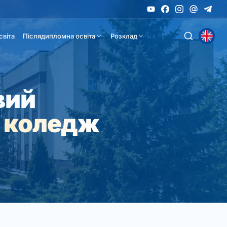
світа
Післядипломна освіта
Розклад
вий
 коледж