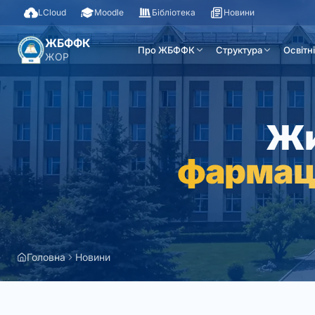
LCloud
Moodle
Бібліотека
Новини
ЖБФФК
Про ЖБФФК
Структура
Освітн
ЖОР
Жи
фармац
Головна
Новини