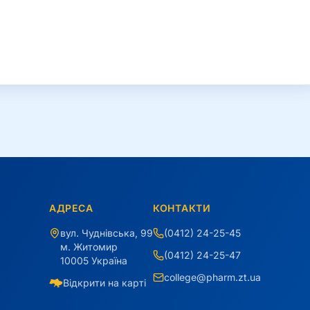
АДРЕСА
КОНТАКТИ
вул. Чуднівська, 99
(0412) 24-25-45
м. Житомир
(0412) 24-25-47
10005 Україна
college@pharm.zt.ua
Відкрити на карті