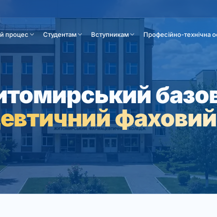
ій процес
Студентам
Вступникам
Професійно-технічна о
томирський базо
евтичний фаховий