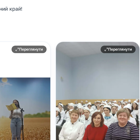
ний край!
Переглянути
Переглянути