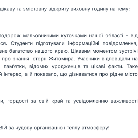
цікаву та змістовну відкриту виховну годину на тему:
 подорож мальовничими куточками нашої області – від
я. Студенти підготували інформаційні повідомлення,
овне багатство нашого краю. Цікавим моментом зустрічі
 про знання історії Житомира. Учасники відповідали на
і пам’ятки, відомих уродженців та цікаві факти. Таке
інтерес, а й показало, що дізнаватися про рідне місто
и, гордості за свій край та усвідомленню важливості
ІЙ за чудову організацію і теплу атмосферу!