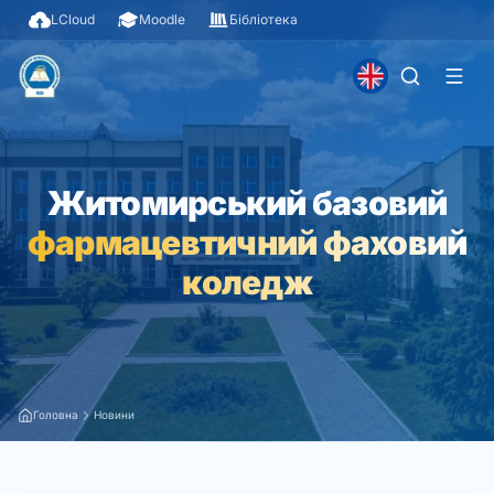
LCloud
Moodle
Бібліотека
Житомирський базовий
фармацевтичний фаховий
коледж
Головна
Новини