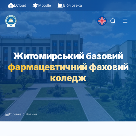
LCloud
Moodle
Бібліотека
Житомирський базовий
фармацевтичний фаховий
коледж
Головна
Новини