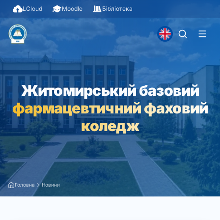
LCloud
Moodle
Бібліотека
Житомирський базовий
фармацевтичний фаховий
коледж
Головна
Новини