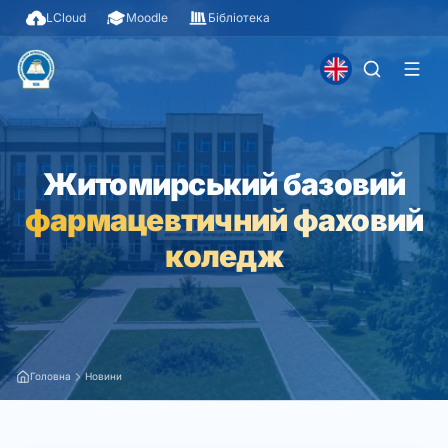
LCloud
Moodle
Бібліотека
Житомирський базовий
фармацевтичний фаховий
коледж
Головна
Новини