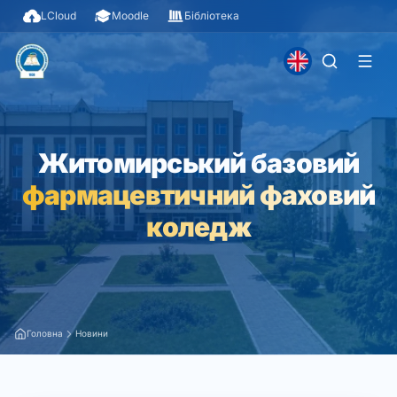
LCloud
Moodle
Бібліотека
Житомирський базовий
фармацевтичний фаховий
коледж
Головна
Новини