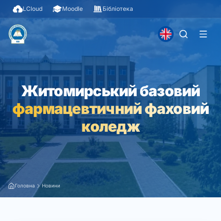
LCloud
Moodle
Бібліотека
Житомирський базовий
фармацевтичний фаховий
коледж
Головна
Новини