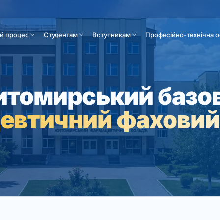
ій процес
Студентам
Вступникам
Професійно-технічна о
томирський базо
евтичний фаховий