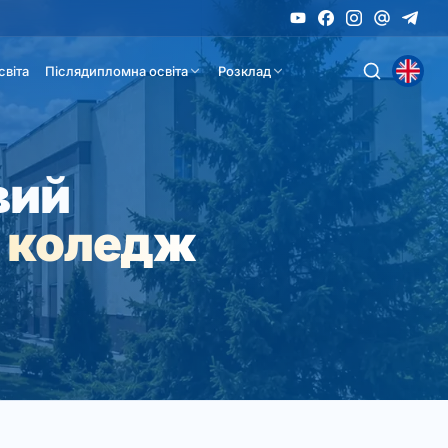
світа
Післядипломна освіта
Розклад
вий
 коледж