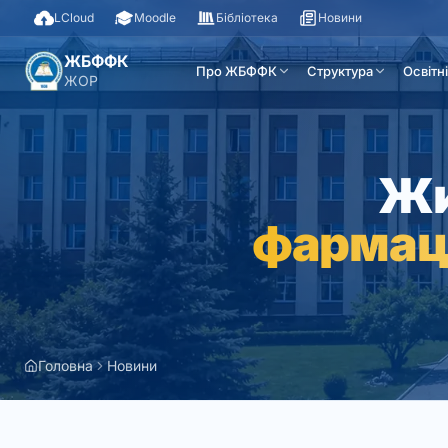
LCloud
Moodle
Бібліотека
Новини
ЖБФФК
Про ЖБФФК
Структура
Освітн
ЖОР
Жи
фармац
Головна
Новини