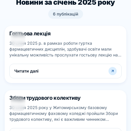
Новини за січень 2025 року
6
публікацій
Гостьова лекція
30
30 січня 2025 р. в рамках роботи гуртка
СІЧ
фармацевтичних дисциплін, здобувачі освіти мали
унікальну можливість прослухати гостьову лекцію на
тему: "Традиційні і новітні форми маркети...
Читати далі
Збори трудового колективу
30
30 січня 2025 року у Житомирському базовому
СІЧ
фармацевтичному фаховому коледжі пройшли Збори
трудового колективу, які є важливим чинником
визначення розвитку закладу, зміцнення внутр...