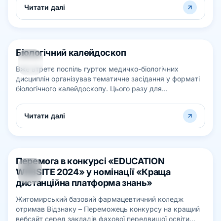
Читати далі
Біологічний калейдоскоп
29
Вже втретє поспіль гурток медичко-біологічних
СІЧ
дисциплін організував тематичне засідання у форматі
біологічного калейдоскопу. Цього разу для
обговорення було обрано екологічний напр...
Читати далі
Перемога в конкурсі «EDUCATION
27
WEBSITE 2024» у номінації «Краща
СІЧ
дистанційна платформа знань»
Житомирський базовий фармацевтичний коледж
отримав Відзнаку – Переможець конкурсу на кращий
вебсайт серед закладiв фахової передвищої освiти