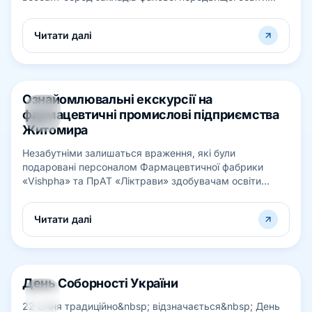
EDUCATION WEBSITE 2024 у номiнації «Кра...
Читати далі
Ознайомлювальні екскурсії на
24
фармацевтичні промислові підприємства
СІЧ
Житомира
Незабутніми залишаться враження, які були
подаровані персоналом Фармацевтичної фабрики
«Vishpha» та ПрАТ «Ліктрави» здобувачам освіти
першого (бакалаврського) рівня спеціальності 2...
Читати далі
День Соборності України
22
22 січня традиційно&nbsp; відзначається&nbsp; День
СІЧ