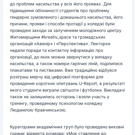
до проблем насильства у всіх його проявах. Для
підвищення обізнаності студентів про проблему
гендерно зумовленого і домашнього насильства, його
причини, прояви і способи протидії у коледжі були
проведені заходи за залученням молодіжного центру
Житомирщини #kreativ_space та громадських
організацій «Авенір» і «Перспектива». Лекторки
надали поради та контактну інформацію про
організації, до яких можна звернутися у випадку
насильства, а також номери гарячих ліній, поділилися
плакатами та листівками. Вже традиційно відбувся
розіграш мерчу від цифрової платформи для
проведення коротких опитувань U-Report, в результаті
якого студенти виграли світшоти і футболки. Викладачі
також не залишились осторонь і взяли участь у
тренінгу, проведеному психологом коледжу
Людмилою Кравчинською.
Кураторами академічних груп було проведено виховні
години: відверта розмова: «Моє ставлення до