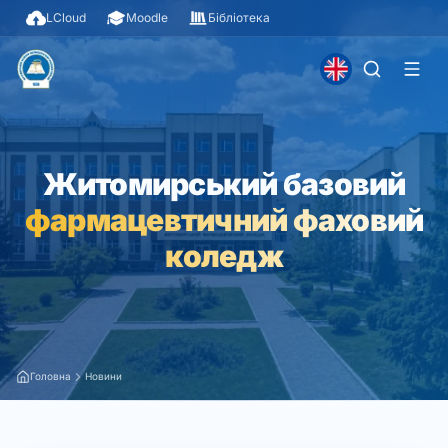
LCloud
Moodle
Бібліотека
Житомирський базовий
фармацевтичний фаховий
коледж
Головна
Новини