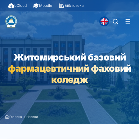
LCloud
Moodle
Бібліотека
Житомирський базовий
фармацевтичний фаховий
коледж
Головна
Новини