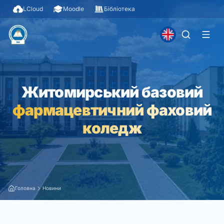
LCloud
Moodle
Бібліотека
Житомирський базовий
фармацевтичний фаховий
коледж
Головна
Новини