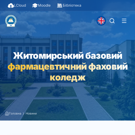
LCloud
Moodle
Бібліотека
Житомирський базовий
фармацевтичний фаховий
коледж
Головна
Новини