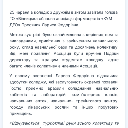
25 червня в коледж з дружнім візитом завітала голова
ГО «Вінницька обласна асоціація фармацевтів «КУМ
ДЕО» Просяник Лариса Федорівна.
Метою зустрічі було ознайомлення з керівництвом та
викладачами, привітання з закінченням навчального
року, огляд навчальної бази та досягнень колективу.
Від імені правління Асоціації були вручені Подяки
директору та кращим студентам коледжу, адже
багато членів колективу є членами Асоціації.
У своєму зверненні Лариса Федорівна відзначила
здобутки коледжу, які заслуговують окремої похвали.
Гостю приємно вразили обладнання навчальних
кабінетів та лабораторій, комп'ютерних класів,
навчальних аптек, навчально- тренінгового центру,
городу лікарських рослин та інших побутових
приміщень.
«
Відчуваються турботливі руки всього колективу та