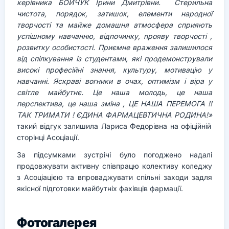
керівника БОЙЧУК Ірини Дмитрівни. Стерильна
чистота, порядок, затишок, елементи народної
творчості та майже домашня атмосфера сприяють
успішному навчанню, відпочинку, прояву творчості ,
розвитку особистості. Приємне враження залишилося
від спілкування із студентами, які продемонстрували
високі професійні знання, культуру, мотивацію у
навчанні. Яскраві вогники в очах, оптимізм і віра у
світле майбутнє. Це наша молодь, це наша
перспектива, це наша зміна , ЦЕ НАША ПЕРЕМОГА !!
ТАК ТРИМАТИ ! ЄДИНА ФАРМАЦЕВТИЧНА РОДИНА!»
такий відгук залишила Лариса Федорівна на офіційній
сторінці Асоціації.
За підсумками зустрічі було погоджено надалі
продовжувати активну співпрацю колективу коледжу
з Асоціацією та впроваджувати спільні заходи задля
якісної підготовки майбутніх фахівців фармації.
Фотогалерея